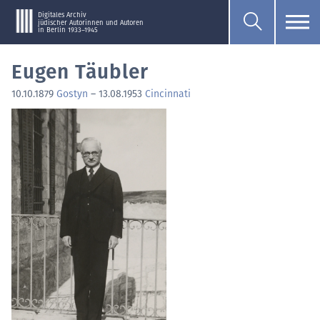
Digitales Archiv
jüdischer Autorinnen und Autoren
in Berlin 1933–1945
Eugen Täubler
10.10.1879
Gostyn
–
13.08.1953
Cincinnati