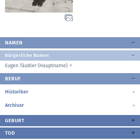
NAMEN
Bürgerliche Namen
Eugen Täubler (Hauptname)
BERUF
Historiker
Archivar
GEBURT
TOD