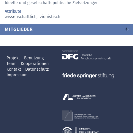
Ideelle und gesellschaftspolitische Zielsetzungen
Attribute
wissenschaftlich
,
zionistisch
MITGLIEDER
Projekt
Benutzung
Team
Kooperationen
Kontakt
Datenschutz
Impressum
Axel Springer-Lehrstuhl
für deutsch-jüdische Literatur- und
Kulturgeschichte, Exil und Migration