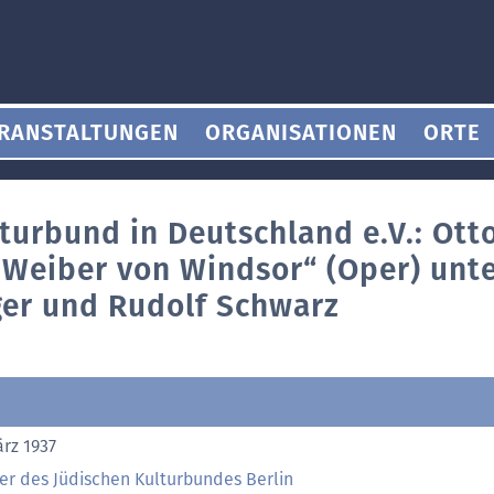
RANSTALTUNGEN
ORGANISATIONEN
ORTE
turbund in Deutschland e.V.: Otto
n Weiber von Windsor“ (Oper) unte
ger und Rudolf Schwarz
ärz 1937
er des Jüdischen Kulturbundes Berlin