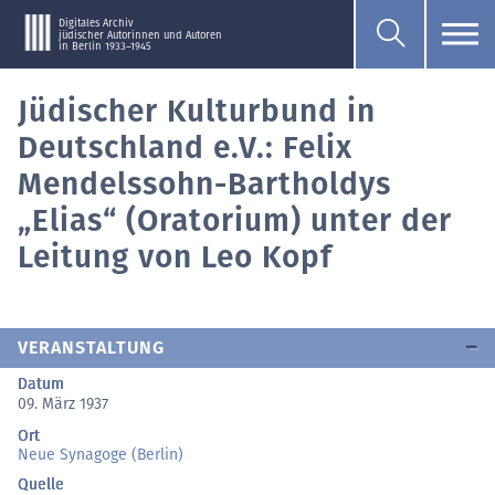
Digitales Archiv
jüdischer Autorinnen und Autoren
in Berlin 1933–1945
Jüdischer Kulturbund in
Deutschland e.V.: Felix
Mendelssohn-Bartholdys
„Elias“ (Oratorium) unter der
Leitung von Leo Kopf
VERANSTALTUNG
Datum
09. März 1937
Ort
Neue Synagoge (Berlin)
Quelle