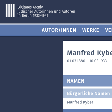
Digitales Archiv
jüdischer Autorinnen und Autoren
in Berlin 1933–1945
AUTOR/INNEN
WERKE
VE
Manfred Kyb
01.03.1880
–
10.03.1933
NAMEN
Bürgerliche Namen
Manfred Kyber