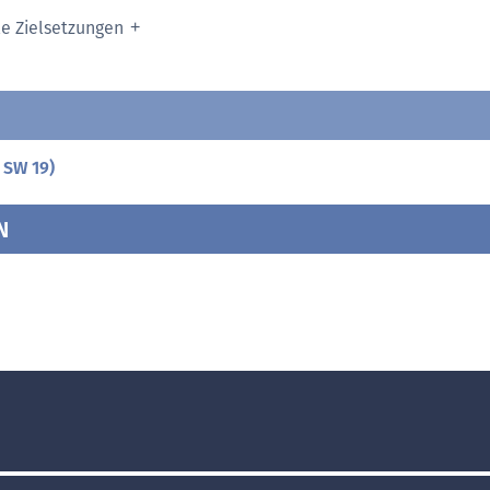
le Zielsetzungen
 SW 19)
N