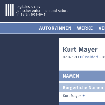
Digitales Archiv
jüdischer Autorinnen und Autoren
in Berlin 1933–1945
AUTOR/INNEN
WERKE
VE
Kurt Mayer
02.07.1913
Düsseldorf
–
01
NAMEN
Bürgerliche Namen
Kurt Mayer