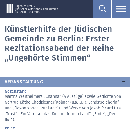
Digitales Archiv
jüdischer Autorinnen und Autoren
in Berlin 1933–1945
Künstlerhilfe der Jüdischen
Gemeinde zu Berlin: Erster
Rezitationsabend der Reihe
„Ungehörte Stimmen“
VERANSTALTUNG
Gegenstand
Martha Wertheimers „Channa“ (4 Auszüge) sowie Gedichte von
Gertrud Käthe Chodziesner/Kolmar (u.a. „Die Landstreicherin“
und „Dagon spricht zur Lade“) und Werke von Jakob Picard (u.a
„Trost“, „Ein Vater an das Kind im fernen Land“, „Ernte“, „Der
Ruf“).
Reihe