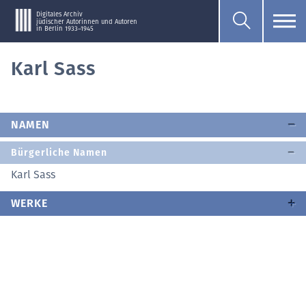
Digitales Archiv
jüdischer Autorinnen und Autoren
in Berlin 1933–1945
Karl Sass
NAMEN
Bürgerliche Namen
Karl Sass
WERKE