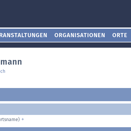
RANSTALTUNGEN
ORGANISATIONEN
ORTE
rmann
ich
urtsname)