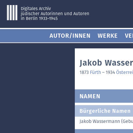
Digitales Archiv
jüdischer Autorinnen und Autoren
in Berlin 1933–1945
AUTOR/INNEN
WERKE
VE
Jakob Wasse
1873
Fürth
–
1934
Österre
NAMEN
Bürgerliche Namen
Jakob Wassermann (Geb