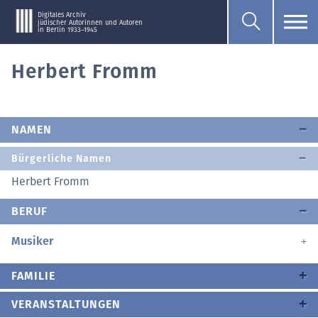
Digitales Archiv
jüdischer Autorinnen und Autoren
in Berlin 1933–1945
Herbert Fromm
NAMEN
Bürgerliche Namen
Herbert Fromm
BERUF
Musiker
FAMILIE
VERANSTALTUNGEN