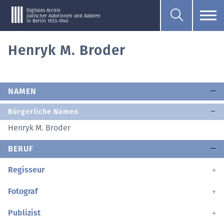
Digitales Archiv
jüdischer Autorinnen und Autoren
in Berlin 1933–1945
Henryk M. Broder
NAMEN
Bürgerliche Namen
Henryk M. Broder
BERUF
Regisseur
Fotograf
Publizist