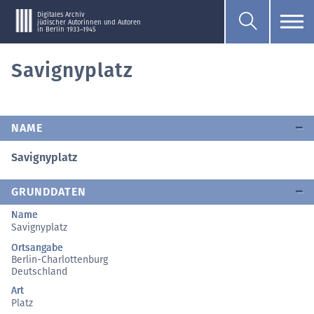
Digitales Archiv
jüdischer Autorinnen und Autoren
in Berlin 1933–1945
Savignyplatz
NAME
Savignyplatz
GRUNDDATEN
Name
Savignyplatz
Ortsangabe
Berlin-Charlottenburg
Deutschland
Art
Platz