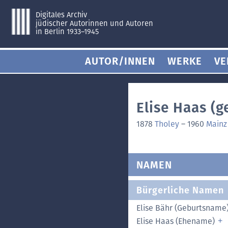
Digitales Archiv
jüdischer Autorinnen und Autoren
in Berlin 1933–1945
AUTOR/INNEN
WERKE
VE
Elise Haas (g
1878
Tholey
–
1960
Mainz
NAMEN
Bürgerliche Namen
Elise Bähr (Geburtsname
Elise Haas (Ehename)