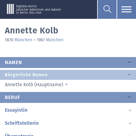
Digitales Archiv
jüdischer Autorinnen und Autoren
in Berlin 1933–1945
Annette Kolb
1870
München
–
1967
München
NAMEN
Bürgerliche Namen
Annette Kolb (Hauptname)
BERUF
Essayistin
Schriftstellerin