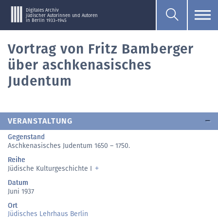
Digitales Archiv
jüdischer Autorinnen und Autoren
in Berlin 1933–1945
Vortrag von Fritz Bamberger
über aschkenasisches
Judentum
VERANSTALTUNG
Gegenstand
Aschkenasisches Judentum 1650 – 1750.
Reihe
Jüdische Kulturgeschichte I
Datum
Juni 1937
Ort
Jüdisches Lehrhaus Berlin