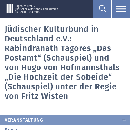
Digitales Archiv
jüdischer Autorinnen und Autoren
in Berlin 1933–1945
Jüdischer Kulturbund in
Deutschland e.V.:
Rabindranath Tagores „Das
Postamt“ (Schauspiel) und
von Hugo von Hofmannsthals
„Die Hochzeit der Sobeide“
(Schauspiel) unter der Regie
von Fritz Wisten
VERANSTALTUNG
Datum