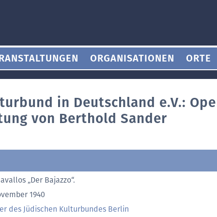
RANSTALTUNGEN
ORGANISATIONEN
ORTE
lturbund in Deutschland e.V.: Op
itung von Berthold Sander
avallos „Der Bajazzo“.
ovember 1940
er des Jüdischen Kulturbundes Berlin