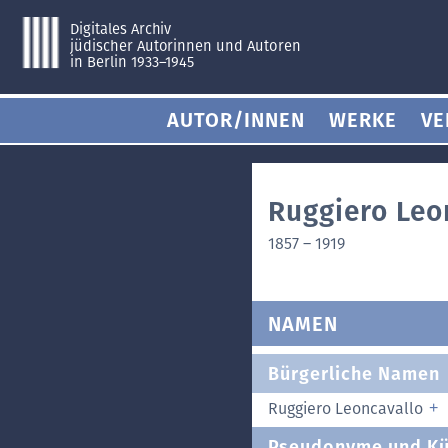
Digitales Archiv
jüdischer Autorinnen und Autoren
in Berlin 1933–1945
AUTOR/INNEN
WERKE
VE
Ruggiero Leo
1857
–
1919
NAMEN
Bürgerliche Namen
Ruggiero Leoncavallo
Pseudonyme und Kü