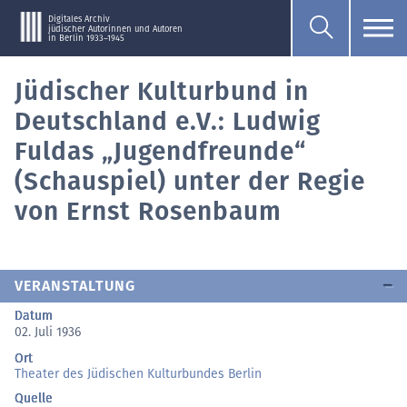
Digitales Archiv
jüdischer Autorinnen und Autoren
in Berlin 1933–1945
Jüdischer Kulturbund in
Deutschland e.V.: Ludwig
Fuldas „Jugendfreunde“
(Schauspiel) unter der Regie
von Ernst Rosenbaum
VERANSTALTUNG
Datum
02. Juli 1936
Ort
Theater des Jüdischen Kulturbundes Berlin
Quelle