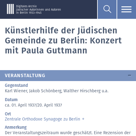
Digitales Archiv
jüdischer Autorinnen und Autoren
in Berlin 1933–1945
Künstlerhilfe der Jüdischen
Gemeinde zu Berlin: Konzert
mit Paula Guttmann
VERANSTALTUNG
Gegenstand
Karl Wiener, Jakob Schönberg, Walther Hirschberg u.a.
Datum
ca. 01. April 1937/20. April 1937
Ort
Zentrale Orthodoxe Synagoge zu Berlin
Anmerkung
Der Veranstaltungszeitraum wurde geschätzt. Eine Rezension der