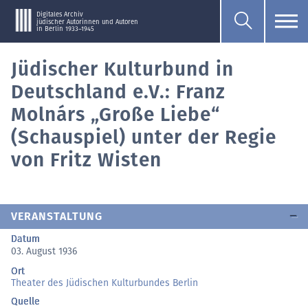
Digitales Archiv
jüdischer Autorinnen und Autoren
in Berlin 1933–1945
Jüdischer Kulturbund in
Deutschland e.V.: Franz
Molnárs „Große Liebe“
(Schauspiel) unter der Regie
von Fritz Wisten
VERANSTALTUNG
Datum
03. August 1936
Ort
Theater des Jüdischen Kulturbundes Berlin
Quelle