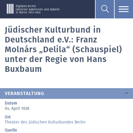
Digitales Archiv
jüdischer Autorinnen und Autoren
in Berlin 1933–1945
Jüdischer Kulturbund in
Deutschland e.V.: Franz
Molnárs „Delila“ (Schauspiel)
unter der Regie von Hans
Buxbaum
VERANSTALTUNG
Datum
04. April 1938
Ort
Theater des Jüdischen Kulturbundes Berlin
Quelle