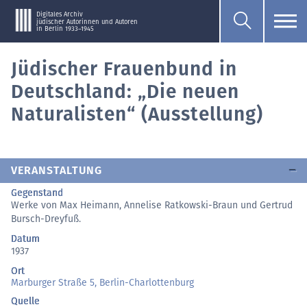
Digitales Archiv
jüdischer Autorinnen und Autoren
in Berlin 1933–1945
Jüdischer Frauenbund in
Deutschland: „Die neuen
Naturalisten“ (Ausstellung)
VERANSTALTUNG
Gegenstand
Werke von Max Heimann, Annelise Ratkowski-Braun und Gertrud
Bursch-Dreyfuß.
Datum
1937
Ort
Marburger Straße 5, Berlin-Charlottenburg
Quelle