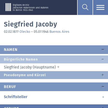
Digitales Archiv
jüdischer Autorinnen und Autoren
in Berlin 1933–1945
Siegfried Jacoby
02.02.1877
Olecko
–
05.07.1946
Buenos Aires
NAMEN
Bürgerliche Namen
Siegfried Jacoby (Hauptname)
Pseudonyme und Kürzel
BERUF
Schriftsteller