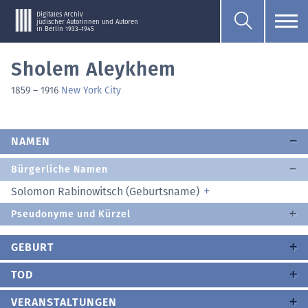
Digitales Archiv
jüdischer Autorinnen und Autoren
in Berlin 1933–1945
Sholem Aleykhem
1859
–
1916
New York City
NAMEN
Bürgerliche Namen
Solomon Rabinowitsch (Geburtsname)
Pseudonyme und Kürzel
GEBURT
TOD
VERANSTALTUNGEN