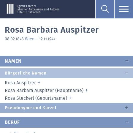
Digitales Archiv
jüdischer Autorinnen und Autoren
in Berlin 1933–1945
Rosa Barbara Auspitzer
08.02.1878
Wien
–
12.11.1947
NAMEN
Bürgerliche Namen
Rosa Auspitzer
Rosa Barbara Auspitzer (Hauptname)
Rosa Steckerl (Geburtsname)
Pseudonyme und Kürzel
BERUF