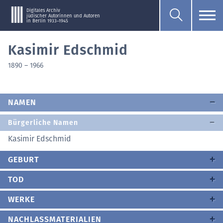
Digitales Archiv
jüdischer Autorinnen und Autoren
in Berlin 1933–1945
Kasimir Edschmid
1890
–
1966
NAMEN
Bürgerliche Namen
Kasimir Edschmid
GEBURT
TOD
WERKE
NACHLASSMATERIALIEN