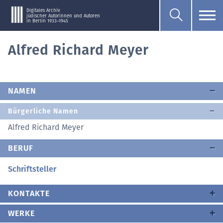
Digitales Archiv
jüdischer Autorinnen und Autoren
in Berlin 1933–1945
Alfred Richard Meyer
NAMEN
Bürgerliche Namen
Alfred Richard Meyer
BERUF
Schriftsteller
KONTAKTE
WERKE