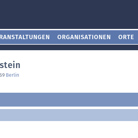
RANSTALTUNGEN
ORGANISATIONEN
ORTE
stein
969
Berlin