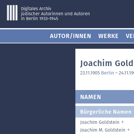
Digitales Archiv
jüdischer Autorinnen und Autoren
in Berlin 1933–1945
AUTOR/INNEN
WERKE
VE
Joachim Gold
23.11.1905
Berlin
–
24.11.1
NAMEN
Bürgerliche Namen
Joachim Goldstein
Joachim M. Goldstein