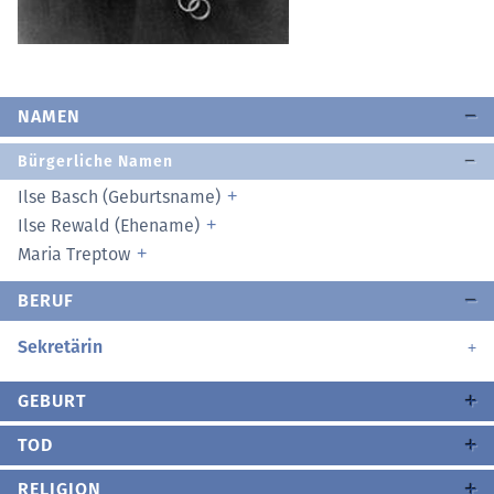
NAMEN
Bürgerliche Namen
Ilse Basch (Geburtsname)
Ilse Rewald (Ehename)
Maria Treptow
BERUF
Sekretärin
GEBURT
TOD
RELIGION