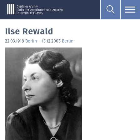
Digitales Archiv
jüdischer Autorinnen und Autoren
in Berlin 1933–1945
Ilse Rewald
22.03.1918
Berlin
–
15.12.2005
Berlin