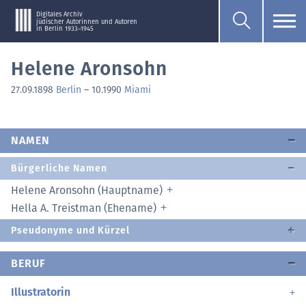
Digitales Archiv
jüdischer Autorinnen und Autoren
in Berlin 1933–1945
Helene Aronsohn
27.09.1898
Berlin
–
10.1990
Miami
NAMEN
Bürgerliche Namen
Helene Aronsohn (Hauptname)
Hella A. Treistman (Ehename)
Pseudonyme und Kürzel
BERUF
Illustratorin