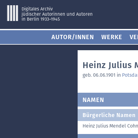
Digitales Archiv
jüdischer Autorinnen und Autoren
in Berlin 1933–1945
AUTOR/INNEN
WERKE
VE
Heinz Julius
geb. 06.06.1901 in
Potsd
NAMEN
Bürgerliche Namen
Heinz Julius Mendel Coh