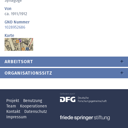
Synagoge
Von
ca. 1911/1912
GND Nummer
1028952686
Karte
ARBEITSORT
ORGANISATIONSSITZ
Projekt
Benutzung
Team
Kooperationen
Kontakt
Datenschutz
Impressum