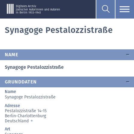
Digitales Archiv
jüdischer Autorinnen und Autoren
in Berlin 1933–1945
Synagoge Pestalozzistraße
NAME
Synagoge Pestalozzistraße
GRUNDDATEN
Name
Synagoge Pestalozzistraße
Adresse
Pestalozzistraße 14-15
Berlin-Charlottenburg
Deutschland
Art