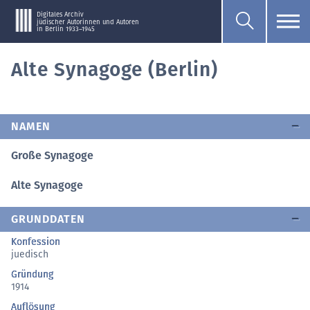
Digitales Archiv
jüdischer Autorinnen und Autoren
in Berlin 1933–1945
Alte Synagoge (Berlin)
NAMEN
Große Synagoge
Alte Synagoge
GRUNDDATEN
Konfession
juedisch
Gründung
1914
Auflösung