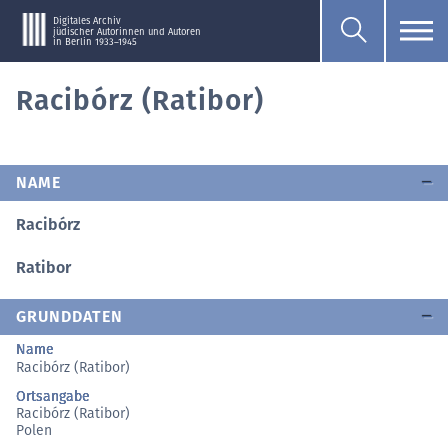
Digitales Archiv
jüdischer Autorinnen und Autoren
in Berlin 1933–1945
Racibórz (Ratibor)
NAME
Racibórz
Ratibor
GRUNDDATEN
Name
Racibórz (Ratibor)
Ortsangabe
Racibórz (Ratibor)
Polen