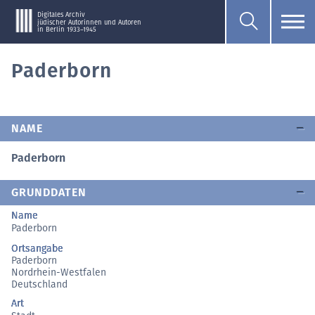
Digitales Archiv
jüdischer Autorinnen und Autoren
in Berlin 1933–1945
Paderborn
NAME
Paderborn
GRUNDDATEN
Name
Paderborn
Ortsangabe
Paderborn
Nordrhein-Westfalen
Deutschland
Art