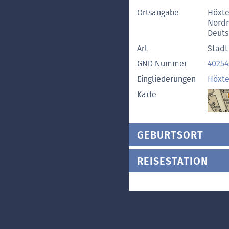
Ortsangabe
Höxte
Nordr
Deuts
Art
Stadt
GND Nummer
40254
Eingliederungen
Höxte
Karte
GEBURTSORT
REISESTATION