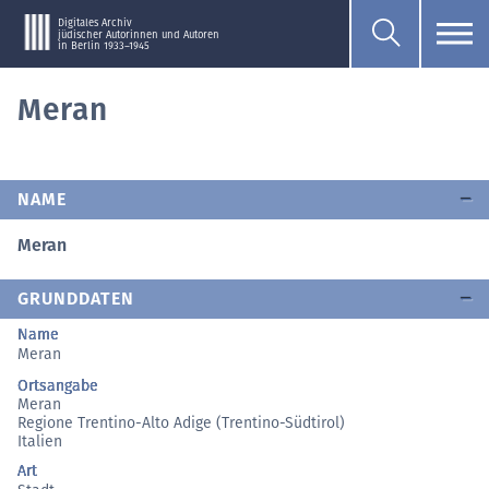
Digitales Archiv
jüdischer Autorinnen und Autoren
in Berlin 1933–1945
Meran
NAME
Meran
GRUNDDATEN
Name
Meran
Ortsangabe
Meran
Regione Trentino-Alto Adige (Trentino-Südtirol)
Italien
Art