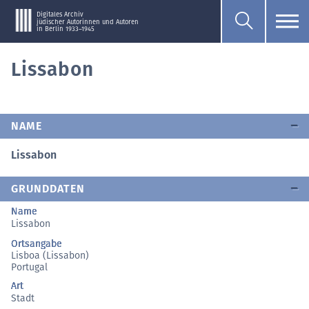
Digitales Archiv
jüdischer Autorinnen und Autoren
in Berlin 1933–1945
Lissabon
NAME
Lissabon
GRUNDDATEN
Name
Lissabon
Ortsangabe
Lisboa (Lissabon)
Portugal
Art
Stadt