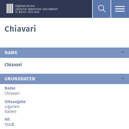
Digitales Archiv
jüdischer Autorinnen und Autoren
in Berlin 1933–1945
Chiavari
NAME
Chiavari
GRUNDDATEN
Name
Chiavari
Ortsangabe
Ligurien
Italien
Art
Stadt