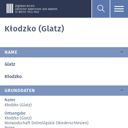
Digitales Archiv
jüdischer Autorinnen und Autoren
in Berlin 1933–1945
Kłodzko (Glatz)
NAME
Glatz
Kłodzko
GRUNDDATEN
Name
Kłodzko (Glatz)
Ortsangabe
Kłodzko (Glatz)
Woiwodschaft Dolnośląskie (Niederschlesien)
Polen