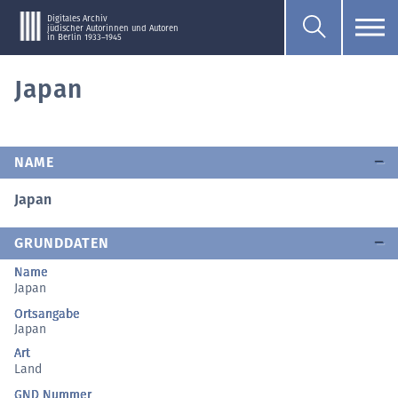
Digitales Archiv
jüdischer Autorinnen und Autoren
in Berlin 1933–1945
Japan
NAME
Japan
GRUNDDATEN
Name
Japan
Ortsangabe
Japan
Art
Land
GND Nummer