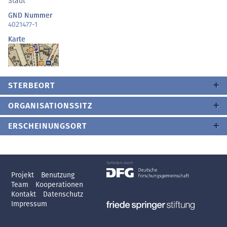
Stadt
GND Nummer
4021477-1
Karte
STERBEORT
ORGANISATIONSSITZ
ERSCHEINUNGSORT
Projekt
Benutzung
Team
Kooperationen
Kontakt
Datenschutz
Impressum