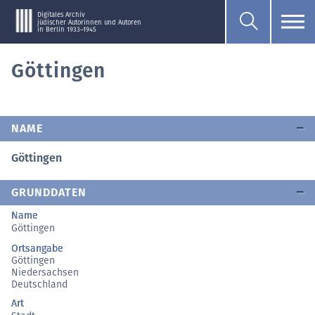
Digitales Archiv
jüdischer Autorinnen und Autoren
in Berlin 1933–1945
Göttingen
NAME
Göttingen
GRUNDDATEN
Name
Göttingen
Ortsangabe
Göttingen
Niedersachsen
Deutschland
Art