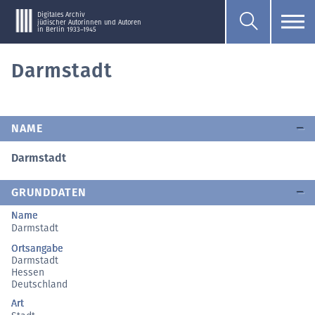
Digitales Archiv
jüdischer Autorinnen und Autoren
in Berlin 1933–1945
Darmstadt
NAME
Darmstadt
GRUNDDATEN
Name
Darmstadt
Ortsangabe
Darmstadt
Hessen
Deutschland
Art