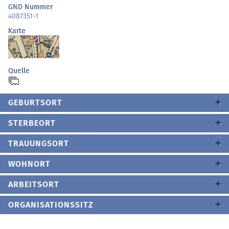
GND Nummer
4087351-1
Karte
Quelle
GEBURTSORT
STERBEORT
TRAUUNGSORT
WOHNORT
ARBEITSORT
ORGANISATIONSSITZ