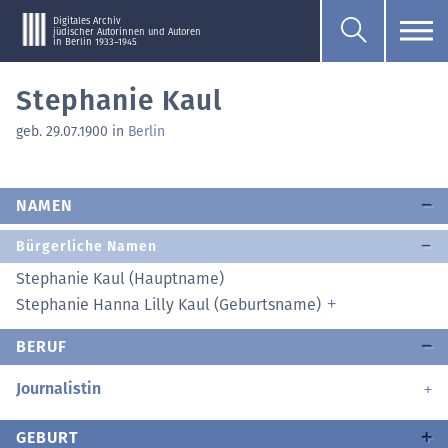
Digitales Archiv
jüdischer Autorinnen und Autoren
in Berlin 1933–1945
Stephanie Kaul
geb. 29.07.1900 in
Berlin
NAMEN
Bürgerliche Namen
Stephanie Kaul (Hauptname)
Stephanie Hanna Lilly Kaul (Geburtsname)
BERUF
Journalistin
GEBURT