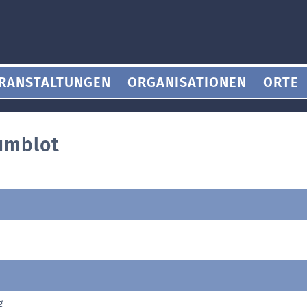
RANSTALTUNGEN
ORGANISATIONEN
ORTE
umblot
g