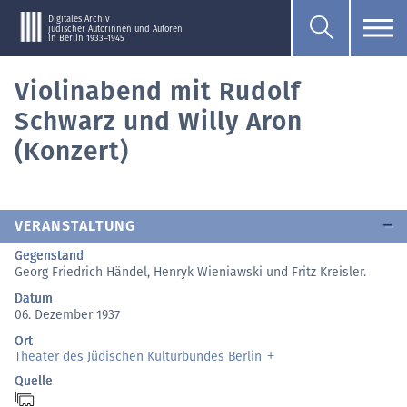
Digitales Archiv
jüdischer Autorinnen und Autoren
in Berlin 1933–1945
Violinabend mit Rudolf
Schwarz und Willy Aron
(Konzert)
VERANSTALTUNG
Gegenstand
Georg Friedrich Händel, Henryk Wieniawski und Fritz Kreisler.
Datum
06. Dezember 1937
Ort
Theater des Jüdischen Kulturbundes Berlin
Quelle