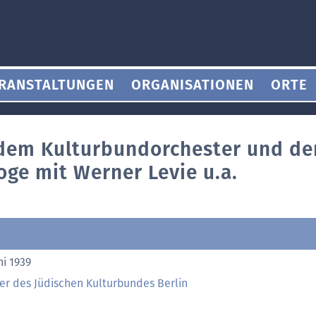
RANSTALTUNGEN
ORGANISATIONEN
ORTE
dem Kulturbundorchester und de
ge mit Werner Levie u.a.
ni 1939
er des Jüdischen Kulturbundes Berlin